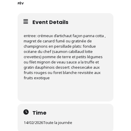
FÉV
Event Details
entree: crémeux d’artichaut façon panna cotta ,
magret de canard fumé ou gratinée de
champignons en persillade plats: fondue
océane du chef (saumon cabillaud lotte
crevettes) pomme de terre et petits légumes
ou filet mignon de veau sauce a la truffe et
gratin dauphinois dessert: cheesecake aux
fruits rouges ou foret blanche revisitée aux
fruits exotique
Time
14/02/2026
Toute la journée