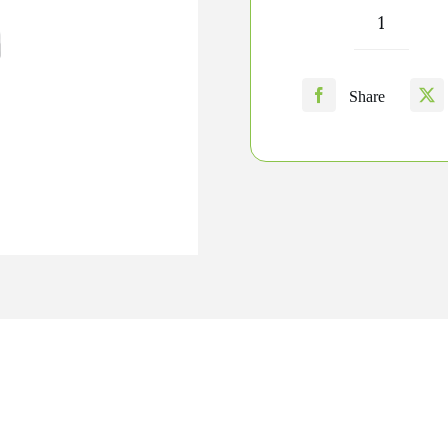
quantit
de
Share
Vodka