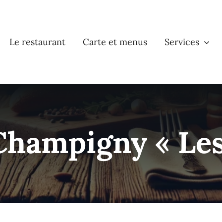
Le restaurant
Carte et menus
Services
hampigny « Les 