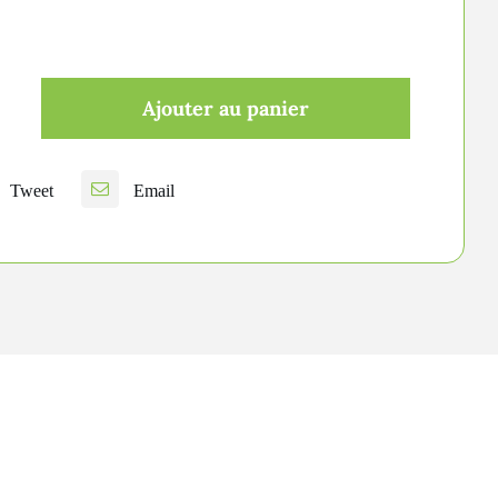
Ajouter au panier
é
Tweet
Email
-
gny