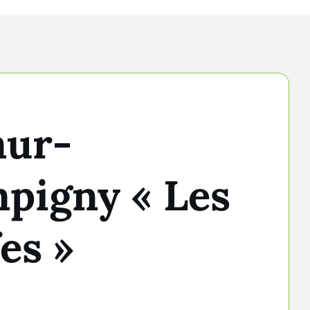
ur-
pigny « Les
es »