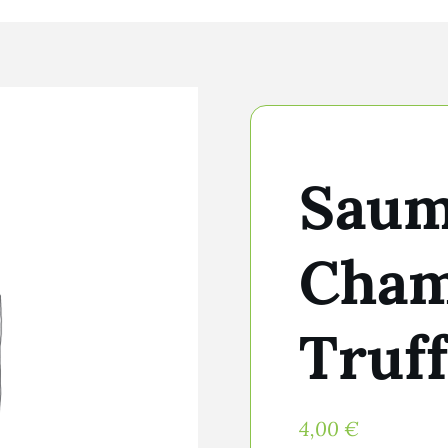
Saum
Cham
Truff
4,00
€