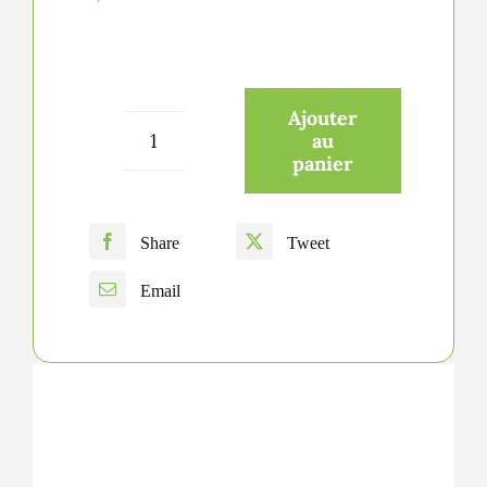
Ajouter
au
quantité
panier
de
Eaux
Share
Tweet
de
Email
vie